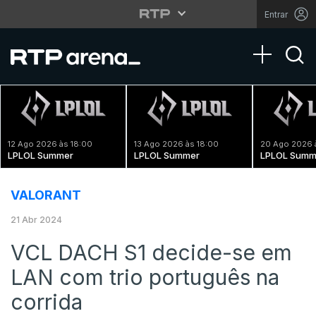
Entrar
Toggle na
12 Ago 2026 às 18:00
13 Ago 2026 às 18:00
20 Ago 2026 
LPLOL Summer
LPLOL Summer
LPLOL Summ
VALORANT
21 Abr 2024
VCL DACH S1 decide-se em
LAN com trio português na
corrida