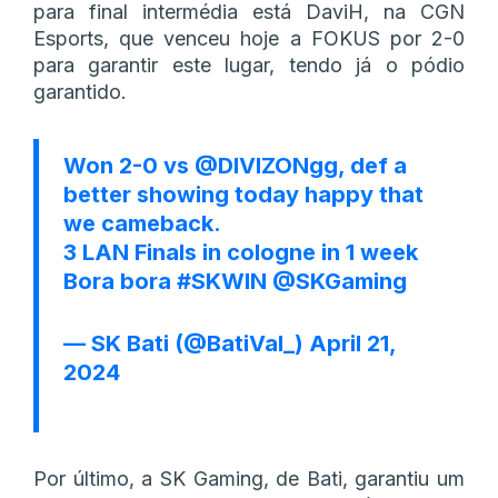
para final intermédia está DaviH, na CGN
Esports, que venceu hoje a FOKUS por 2-0
para garantir este lugar, tendo já o pódio
garantido.
Won 2-0 vs
@DIVIZONgg
, def a
better showing today happy that
we cameback.
3 LAN Finals in cologne in 1 week
Bora bora
#SKWIN
@SKGaming
— SK Bati (@BatiVal_)
April 21,
2024
Por último, a SK Gaming, de Bati, garantiu um