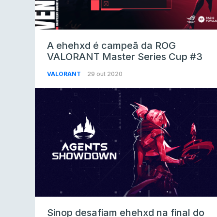
A ehehxd é campeã da ROG
VALORANT Master Series Cup #3
VALORANT
29 out 2020
Sinop desafiam ehehxd na final do