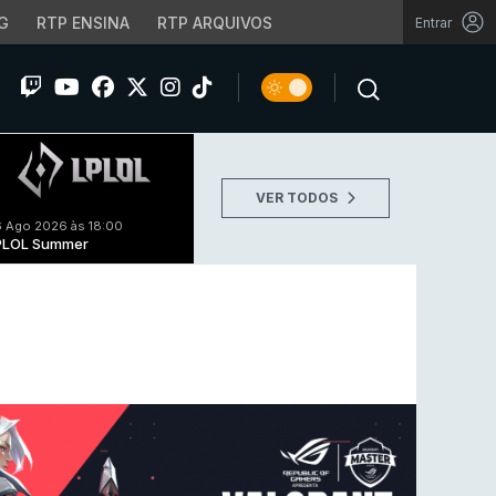
G
RTP ENSINA
RTP ARQUIVOS
Entrar
VER TODOS
 Ago 2026 às 18:00
PLOL Summer