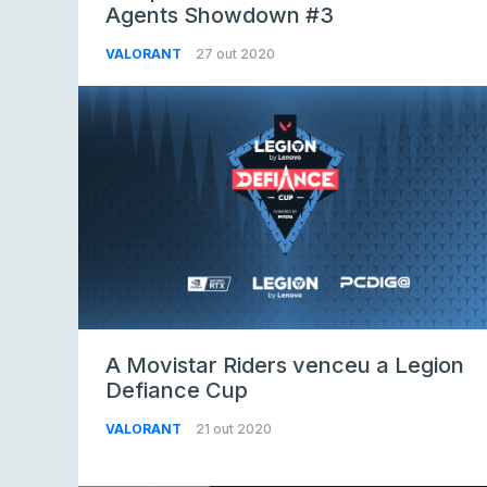
Agents Showdown #3
VALORANT
27 out 2020
A Movistar Riders venceu a Legion
Defiance Cup
VALORANT
21 out 2020