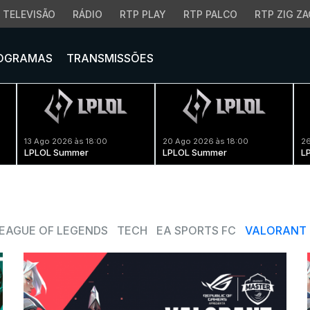
TELEVISÃO
RÁDIO
RTP PLAY
RTP PALCO
RTP ZIG ZA
OGRAMAS
TRANSMISSÕES
13 Ago 2026 às 18:00
20 Ago 2026 às 18:00
26
LPLOL Summer
LPLOL Summer
L
EAGUE OF LEGENDS
TECH
EA SPORTS FC
VALORANT