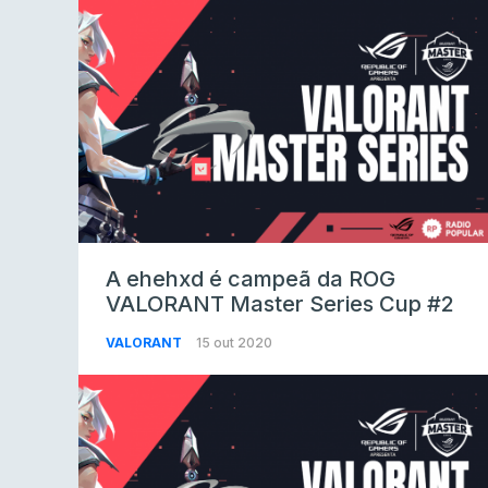
A ehehxd é campeã da ROG
VALORANT Master Series Cup #2
VALORANT
15 out 2020