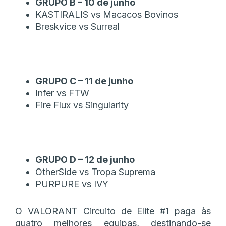
GRUPO B – 10 de junho
KASTIRALIS vs Macacos Bovinos
Breskvice vs Surreal
GRUPO C – 11 de junho
Infer vs FTW
Fire Flux vs Singularity
GRUPO D – 12 de junho
OtherSide vs Tropa Suprema
PURPURE vs IVY
O VALORANT Circuito de Elite #1 paga às
quatro melhores equipas, destinando-se