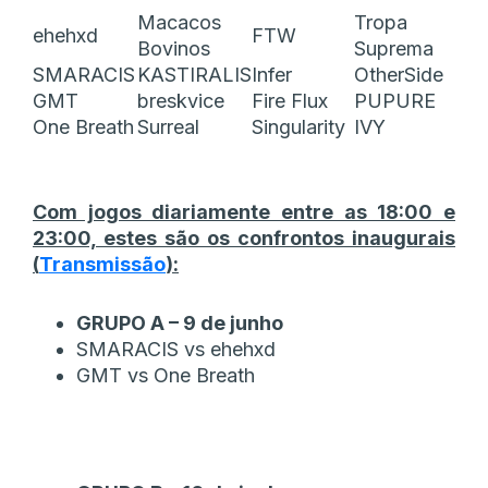
Macacos
Tropa
ehehxd
FTW
Bovinos
Suprema
SMARACIS
KASTIRALIS
Infer
OtherSide
GMT
breskvice
Fire Flux
PUPURE
One Breath
Surreal
Singularity
IVY
Com jogos diariamente entre as 18:00 e
23:00, estes são os confrontos inaugurais
(
Transmissão
):
GRUPO A – 9 de junho
SMARACIS vs ehehxd
GMT vs One Breath