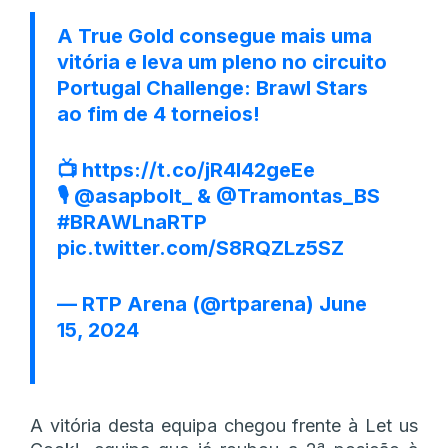
A True Gold consegue mais uma
vitória e leva um pleno no circuito
Portugal Challenge: Brawl Stars
ao fim de 4 torneios!
📺
https://t.co/jR4l42geEe
🎙
@asapbolt_
&
@Tramontas_BS
#BRAWLnaRTP
pic.twitter.com/S8RQZLz5SZ
— RTP Arena (@rtparena)
June
15, 2024
A vitória desta equipa chegou frente à Let us