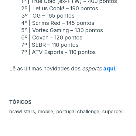
1º | True Gold (ex-FTW) – 400 pontos
2º | Let us Cook! – 190 pontos
3º | OG – 165 pontos
4º | Scrims Red – 145 pontos
5º | Vortex Gaming – 130 pontos
6º | Covah – 120 pontos
7º | SEBR – 110 pontos
7º | ATV Esports – 110 pontos
Lê as últimas novidades dos
esports
aqui
.
TÓPICOS
,
,
,
brawl stars
mobile
portugal challenge
supercell