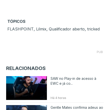
TÓPICOS
,
,
,
FLASHPOINT
Lilmix
Qualificador aberto
tricked
PUB
RELACIONADOS
SAW no Play-in de acesso à
EWC e já co...
Há 4 horas
Gentle Mates confirma adeus ao