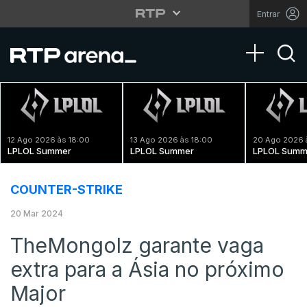
Entrar
Toggle na
12 Ago 2026 às 18:00
13 Ago 2026 às 18:00
20 Ago 2026 
LPLOL Summer
LPLOL Summer
LPLOL Summ
COUNTER-STRIKE
20 Mar 2024
TheMongolz garante vaga
extra para a Ásia no próximo
Major