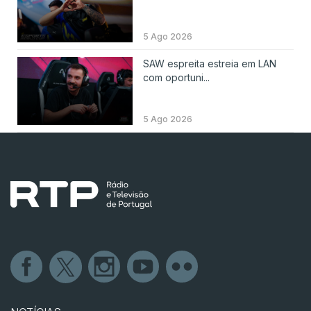
5 Ago 2026
SAW espreita estreia em LAN
com oportuni...
5 Ago 2026