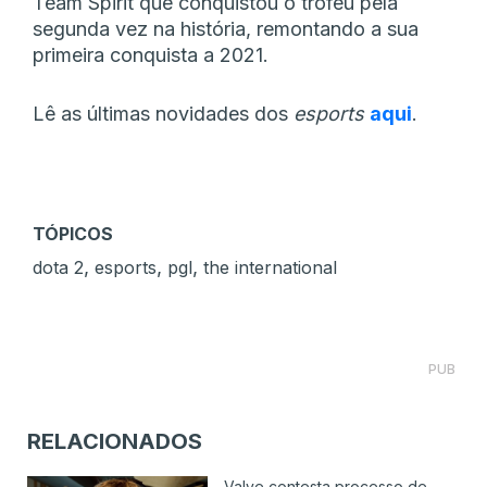
Team Spirit que conquistou o troféu pela
segunda vez na história, remontando a sua
primeira conquista a 2021.
Lê as últimas novidades dos
esports
aqui
.
TÓPICOS
,
,
,
dota 2
esports
pgl
the international
PUB
RELACIONADOS
Valve contesta processo de