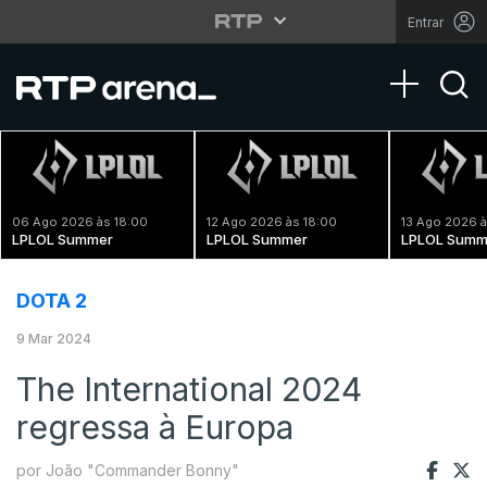
Entrar
Toggle na
06 Ago 2026 às 18:00
12 Ago 2026 às 18:00
13 Ago 2026 à
LPLOL Summer
LPLOL Summer
LPLOL Summ
DOTA 2
9 Mar 2024
The International 2024
regressa à Europa
por João "Commander Bonny"