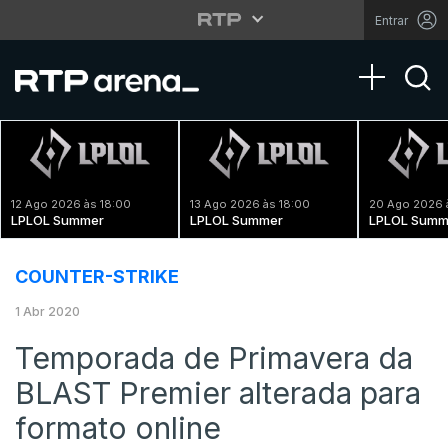
Entrar
Toggle na
12 Ago 2026 às 18:00
13 Ago 2026 às 18:00
20 Ago 2026 
LPLOL Summer
LPLOL Summer
LPLOL Summ
COUNTER-STRIKE
1 Abr 2020
Temporada de Primavera da
BLAST Premier alterada para
formato online