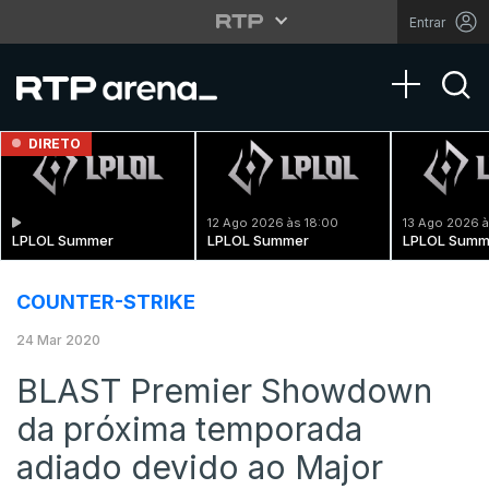
Entrar
Toggle na
DIRETO
12 Ago 2026 às 18:00
13 Ago 2026 à
LPLOL Summer
LPLOL Summer
LPLOL Summ
COUNTER-STRIKE
24 Mar 2020
BLAST Premier Showdown
da próxima temporada
adiado devido ao Major