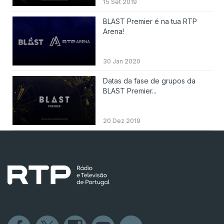
15 Set 2019
BLAST Premier é na tua RTP
Arena!
30 Jan 2020
Datas da fase de grupos da
BLAST Premier...
20 Dez 2019