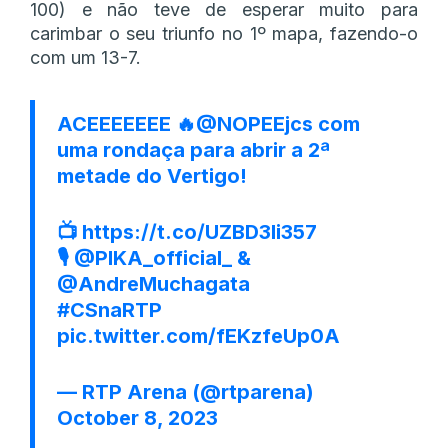
100) e não teve de esperar muito para
carimbar o seu triunfo no 1º mapa, fazendo-o
com um 13-7.
ACEEEEEEE 🔥
@NOPEEjcs
com
uma rondaça para abrir a 2ª
metade do Vertigo!
📺
https://t.co/UZBD3Ii357
🎙️
@PIKA_official_
&
@AndreMuchagata
#CSnaRTP
pic.twitter.com/fEKzfeUp0A
— RTP Arena (@rtparena)
October 8, 2023