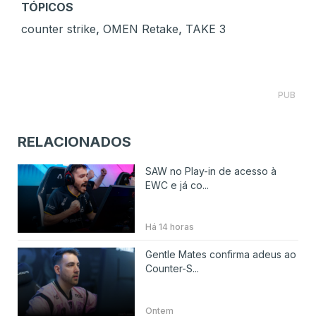
TÓPICOS
,
,
counter strike
OMEN Retake
TAKE 3
PUB
RELACIONADOS
SAW no Play-in de acesso à
EWC e já co...
Há 14 horas
Gentle Mates confirma adeus ao
Counter-S...
Ontem