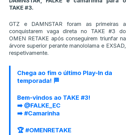
DAMNSTAR, FALKE e camarinha para o
TAKE #3.
GTZ e DAMNSTAR foram as primeiras a
conquistarem vaga direta no TAKE #3 do
OMEN RETAKE após conseguirem triunfar na
árvore superior perante manololama e EXSAD,
respetivamente.
Chega ao fim o último Play-In da
temporada! 🏁
Bem-vindos ao TAKE #3!
➡️
@FALKE_EC
➡️
#Camarinha
🏆
#OMENRETAKE