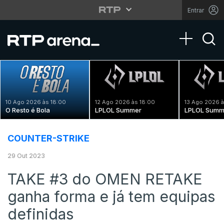
Entrar
Toggle na
10 Ago 2026 às 18:00
12 Ago 2026 às 18:00
13 Ago 2026 à
O Resto é Bola
LPLOL Summer
LPLOL Summ
COUNTER-STRIKE
29 Out 2023
TAKE #3 do OMEN RETAKE
ganha forma e já tem equipas
definidas