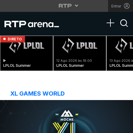
Entrar
Toggle na
DIRETO
12 Ago 2026 às 18:00
13 Ago 2026 à
LPLOL Summer
LPLOL Summer
LPLOL Summ
XL GAMES WORLD