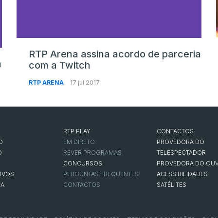
RTP Arena assina acordo de parceria
a
com a Twitch
RTP ARENA
17 jul 2017
RTP PLAY
CONTACTOS
O
EM DIRETO
PROVEDORA DO
O
REVER PROGRAMAS
TELESPECTADOR
CONCURSOS
PROVEDORA DO OUV
IVOS
PERGUNTAS FREQUENTES
ACESSIBILIDADES
NA
CONTACTOS
SATÉLITES