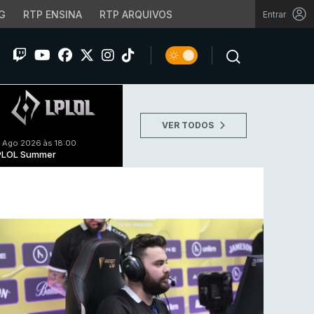
G
RTP ENSINA
RTP ARQUIVOS
Entrar
VER TODOS
 Ago 2026 às 18:00
PLOL Summer