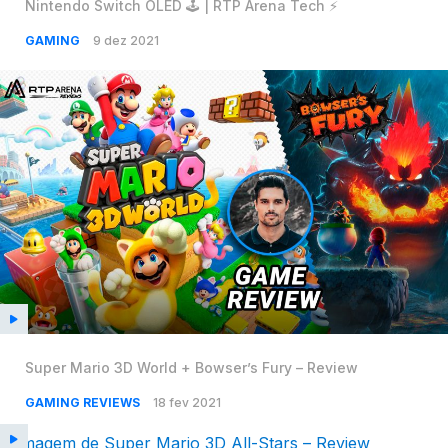
Nintendo Switch OLED 🕹 | RTP Arena Tech ⚡
GAMING
9 dez 2021
Super Mario 3D World + Bowser’s Fury – Review
GAMING REVIEWS
18 fev 2021