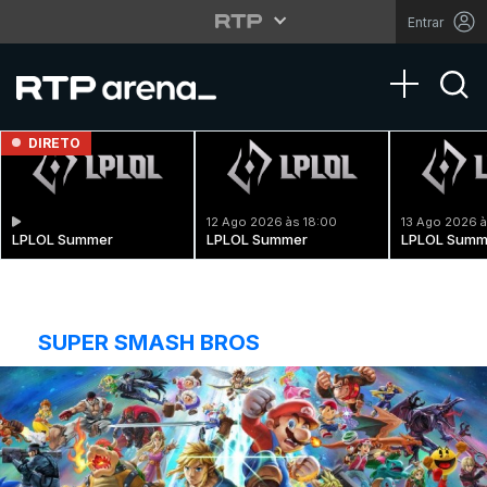
Entrar
Toggle na
DIRETO
12 Ago 2026 às 18:00
13 Ago 2026 à
LPLOL Summer
LPLOL Summer
LPLOL Summ
SUPER SMASH BROS