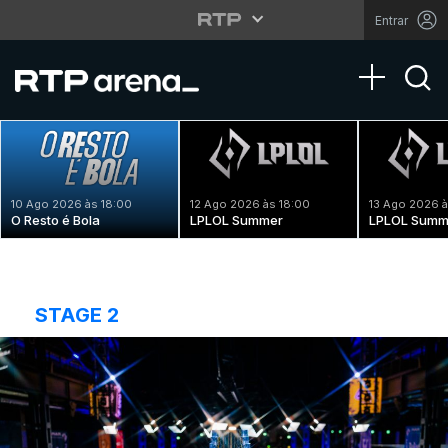
Entrar
Toggle na
10 Ago 2026 às 18:00
12 Ago 2026 às 18:00
13 Ago 2026 à
O Resto é Bola
LPLOL Summer
LPLOL Summ
STAGE 2