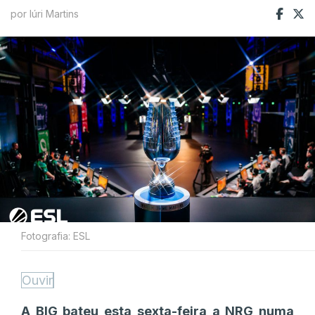
por Iúri Martins
Fotografia: ESL
Ouvir
A BIG bateu esta sexta-feira a NRG numa