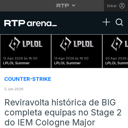
Entrar
Toggle na
12 Ago 2026 às 18:00
13 Ago 2026 às 18:00
20 Ago 2026 
LPLOL Summer
LPLOL Summer
LPLOL Summ
COUNTER-STRIKE
5 Jun 2026
Reviravolta histórica de BIG
completa equipas no Stage 2
do IEM Cologne Major