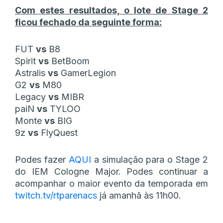
Com estes resultados, o lote de Stage 2
ficou fechado da seguinte forma:
FUT
vs
B8
Spirit
vs
BetBoom
Astralis
vs
GamerLegion
G2
vs
M80
Legacy
vs
MIBR
paiN
vs
TYLOO
Monte
vs
BIG
9z
vs
FlyQuest
Podes fazer
AQUI
a simulação para o Stage 2
do IEM Cologne Major. Podes continuar a
acompanhar o maior evento da temporada em
twitch.tv/rtparenacs
já amanhã às 11h00.