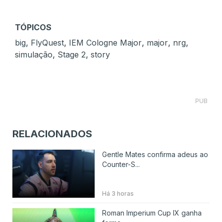
TÓPICOS
,
,
,
,
,
big
FlyQuest
IEM Cologne Major
major
nrg
,
,
simulação
Stage 2
story
PUB
RELACIONADOS
Gentle Mates confirma adeus ao
Counter-S...
Há 3 horas
Roman Imperium Cup IX ganha