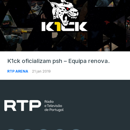
K1ck oficializam psh – Equipa renova.
RTP ARENA
21 jan 2019