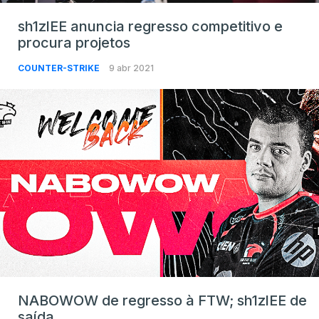
sh1zlEE anuncia regresso competitivo e
procura projetos
COUNTER-STRIKE
9 abr 2021
NABOWOW de regresso à FTW; sh1zlEE de
saída