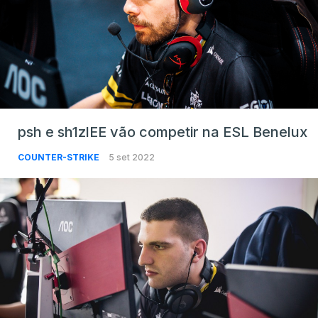
psh e sh1zlEE vão competir na ESL Benelux
COUNTER-STRIKE
5 set 2022