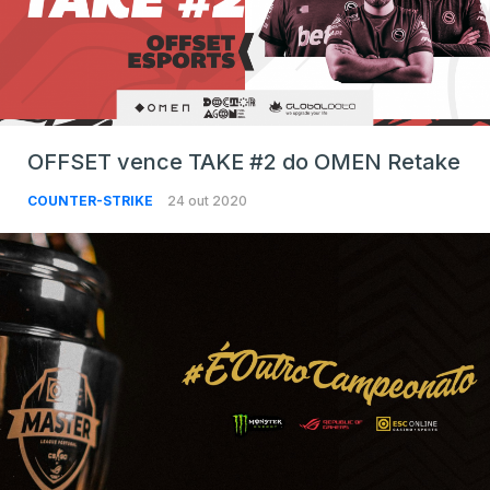
OFFSET vence TAKE #2 do OMEN Retake
COUNTER-STRIKE
24 out 2020