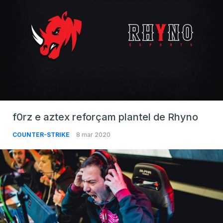
f0rz e aztex reforçam plantel de Rhyno
COUNTER-STRIKE
8 mar 2020