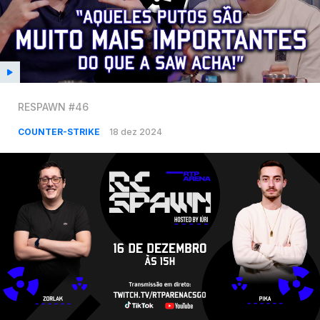
RESPAWN #46
COUNTER-STRIKE
18 dez 2024