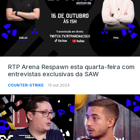
RTP Arena Respawn esta quarta-feira com
entrevistas exclusivas da SAW
COUNTER-STRIKE
15 out 2024