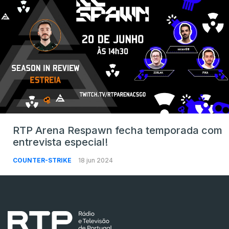
RTP Arena Respawn fecha temporada com
entrevista especial!
COUNTER-STRIKE
18 jun 2024