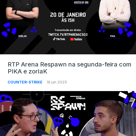
RTP Arena Respawn na segunda-feira com
PIKA e zorlaK
COUNTER-STRIKE
18 jan 2025