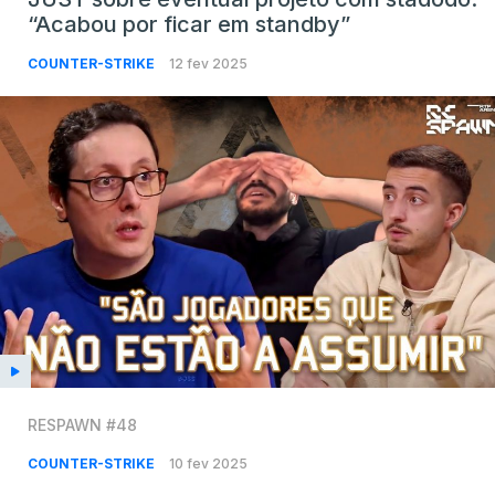
“Acabou por ficar em standby”
COUNTER-STRIKE
12 fev 2025
RESPAWN #48
COUNTER-STRIKE
10 fev 2025