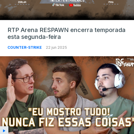
RTP Arena RESPAWN encerra temporada
esta segunda-feira
COUNTER-STRIKE
22 jun 2025