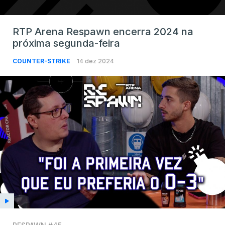
RTP Arena Respawn encerra 2024 na
próxima segunda-feira
COUNTER-STRIKE
14 dez 2024