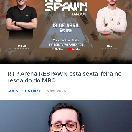
RTP Arena RESPAWN esta sexta-feira no
rescaldo do MRQ
COUNTER-STRIKE
16 abr 2025