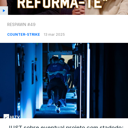
RESPAWN #49
COUNTER-STRIKE
13 mar 2025
JUST sobre eventual projeto com stadodo: