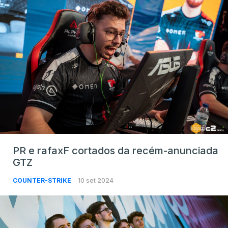
PR e rafaxF cortados da recém-anunciada
GTZ
COUNTER-STRIKE
10 set 2024