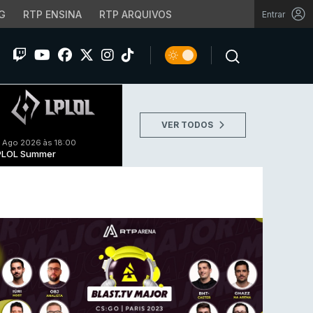
G
RTP ENSINA
RTP ARQUIVOS
Entrar
VER TODOS
 Ago 2026 às 18:00
PLOL Summer