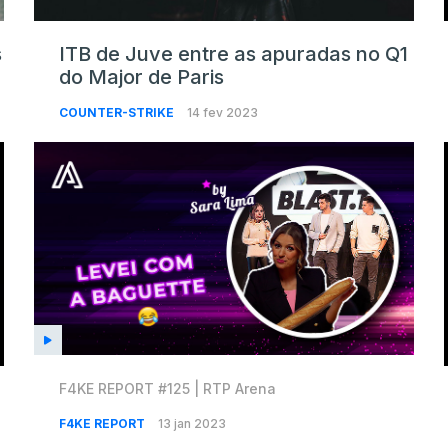
s
ITB de Juve entre as apuradas no Q1
do Major de Paris
COUNTER-STRIKE
14 fev 2023
F4KE REPORT #125 | RTP Arena
F4KE REPORT
13 jan 2023