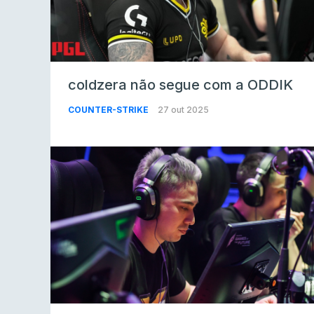
coldzera não segue com a ODDIK
COUNTER-STRIKE
27 out 2025