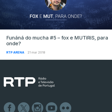
Funáná do mucha #5 – fox e MUTiRiS, para
onde?
RTP ARENA
21 mar 2018