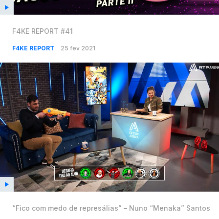
F4KE REPORT #41
F4KE REPORT
25 fev 2021
“Fico com medo de represálias” – Nuno “Menaka” Santos