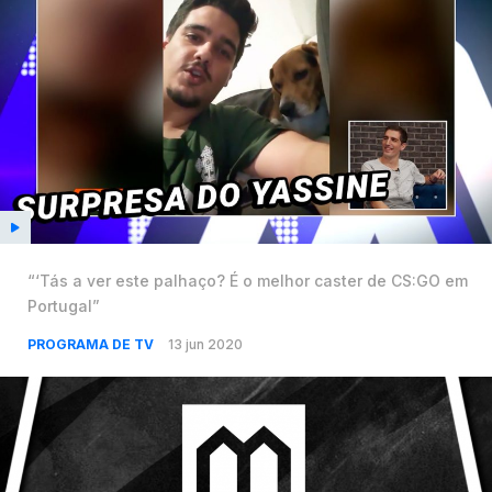
“‘Tás a ver este palhaço? É o melhor caster de CS:GO em
Portugal”
PROGRAMA DE TV
13 jun 2020