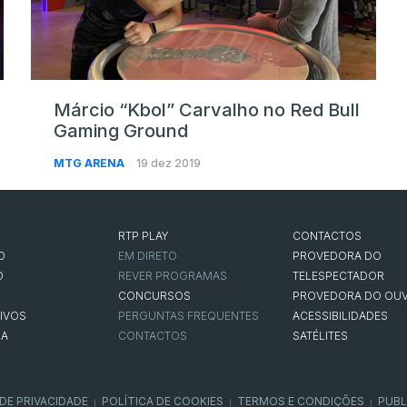
Márcio “Kbol” Carvalho no Red Bull
Gaming Ground
MTG ARENA
19 dez 2019
RTP PLAY
CONTACTOS
O
EM DIRETO
PROVEDORA DO
O
REVER PROGRAMAS
TELESPECTADOR
CONCURSOS
PROVEDORA DO OUV
IVOS
PERGUNTAS FREQUENTES
ACESSIBILIDADES
NA
CONTACTOS
SATÉLITES
 DE PRIVACIDADE
POLÍTICA DE COOKIES
TERMOS E CONDIÇÕES
PUBL
|
|
|