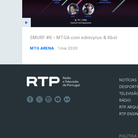
SMURF #6 – MTGA com edmvyrus & Kbol
MTG ARENA
1 mai 2020
NOTÍCIAS
DESPORT
TELEVISÃ
RÁDIO
RTP ARQU
RTP ENSI
POLÍTICA