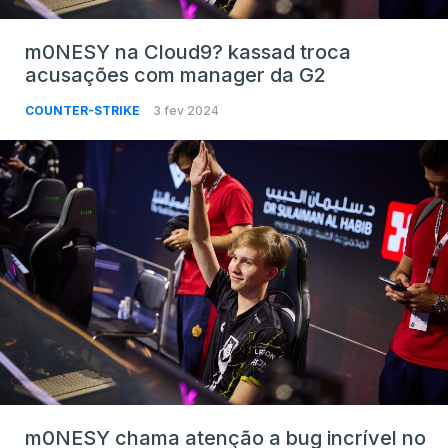
m0NESY na Cloud9? kassad troca
acusações com manager da G2
COUNTER-STRIKE
3 fev 2024
m0NESY chama atenção a bug incrível no