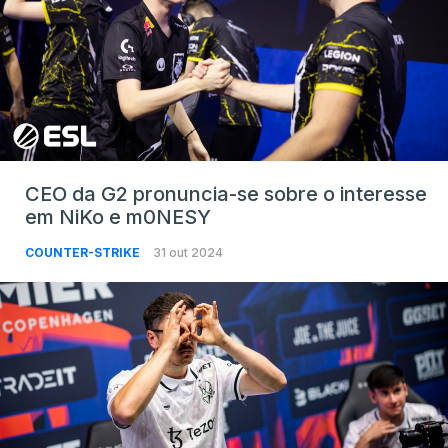
CEO da G2 pronuncia-se sobre o interesse
em NiKo e m0NESY
COUNTER-STRIKE
31 out 2024