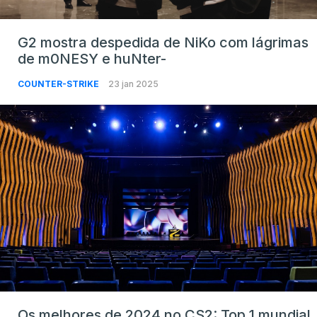
G2 mostra despedida de NiKo com lágrimas
de m0NESY e huNter-
COUNTER-STRIKE
23 jan 2025
Os melhores de 2024 no CS2: Top 1 mundial