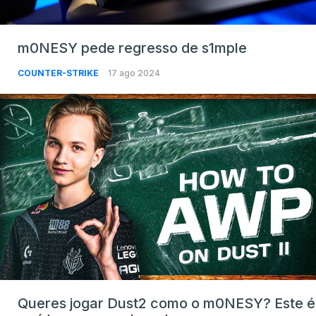
m0NESY pede regresso de s1mple
COUNTER-STRIKE
17 ago 2024
Queres jogar Dust2 como o m0NESY? Este é