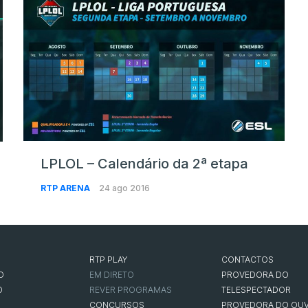
LPLOL – Calendário da 2ª etapa
RTP ARENA
24 ago 2016
RTP PLAY
CONTACTOS
O
EM DIRETO
PROVEDORA DO
O
REVER PROGRAMAS
TELESPECTADOR
CONCURSOS
PROVEDORA DO OUV