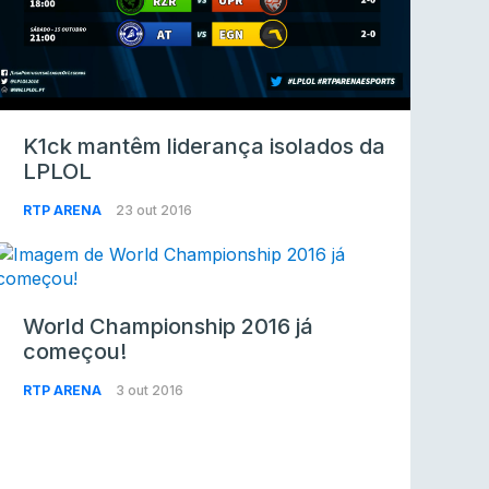
K1ck mantêm liderança isolados da
LPLOL
RTP ARENA
23 out 2016
World Championship 2016 já
começou!
RTP ARENA
3 out 2016