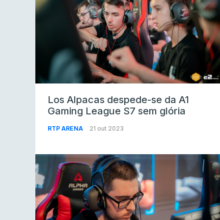
Los Alpacas despede-se da A1
Gaming League S7 sem glória
RTP ARENA
21 out 2023