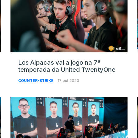
Los Alpacas vai a jogo na 7ª
temporada da United TwentyOne
COUNTER-STRIKE
17 out 2023