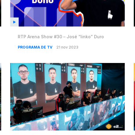
RTP Arena Show #30 – José “linko” Duro
PROGRAMA DE TV
21 nov 2023