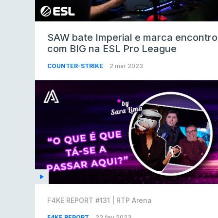
SAW bate Imperial e marca encontro
com BIG na ESL Pro League
COUNTER-STRIKE
2 mar 2023
F4KE REPORT #131 | RTP Arena
F4KE REPORT
23 fev 2023