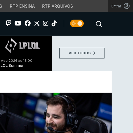
G
RTP ENSINA
RTP ARQUIVOS
Entrar
VER TODOS
 Ago 2026 às 18:00
PLOL Summer