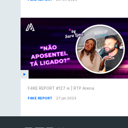
F4KE REPORT #127 ❄️ | RTP Arena
F4KE REPORT
27 jan 2023