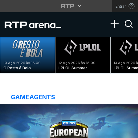
Entrar
Toggle na
10 Ago 2026 às 18:00
12 Ago 2026 às 18:00
13 Ago 2026 à
O Resto é Bola
LPLOL Summer
LPLOL Summ
GAMEAGENTS