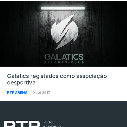
Galatics registados como associação
desportiva
RTP ARENA
19 set 2017