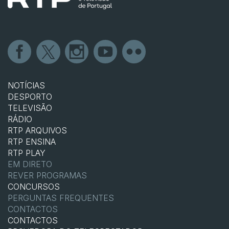
NOTÍCIAS
DESPORTO
TELEVISÃO
RÁDIO
RTP ARQUIVOS
RTP ENSINA
RTP PLAY
EM DIRETO
REVER PROGRAMAS
CONCURSOS
PERGUNTAS FREQUENTES
CONTACTOS
CONTACTOS