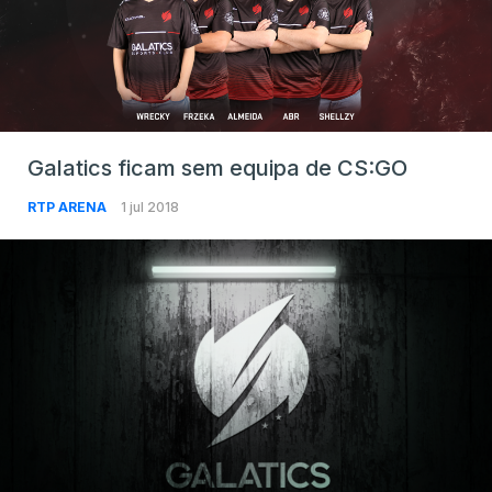
Galatics ficam sem equipa de CS:GO
RTP ARENA
1 jul 2018