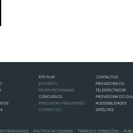
RTP PLAY
CONTACTOS
O
EM DIRETO
PROVEDORA DO
O
REVER PROGRAMAS
TELESPECTADOR
CONCURSOS
PROVEDORA DO OUV
IVOS
PERGUNTAS FREQUENTES
ACESSIBILIDADES
NA
CONTACTOS
SATÉLITES
 DE PRIVACIDADE
POLÍTICA DE COOKIES
TERMOS E CONDIÇÕES
PUBL
|
|
|