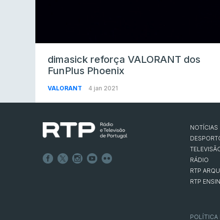
dimasick reforça VALORANT dos
FunPlus Phoenix
VALORANT
4 jan 2021
NOTÍCIAS
DESPORT
TELEVISÃ
RÁDIO
RTP ARQU
RTP ENSI
POLÍTICA