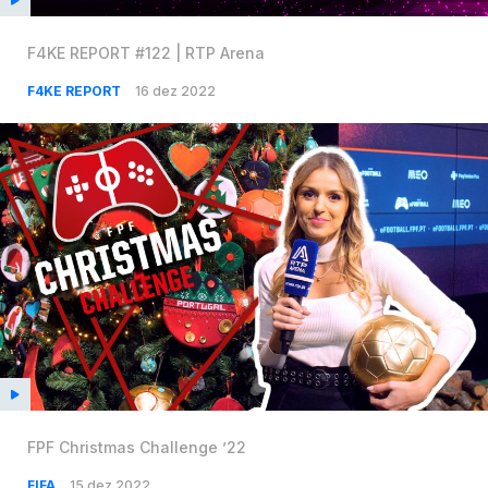
F4KE REPORT #122 | RTP Arena
F4KE REPORT
16 dez 2022
FPF Christmas Challenge ’22
FIFA
15 dez 2022