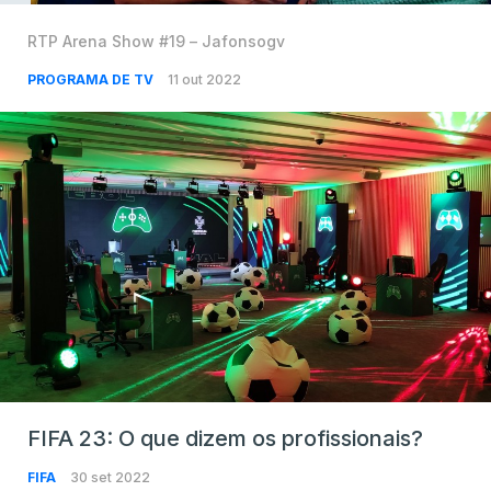
RTP Arena Show #19 – Jafonsogv
PROGRAMA DE TV
11 out 2022
FIFA 23: O que dizem os profissionais?
FIFA
30 set 2022