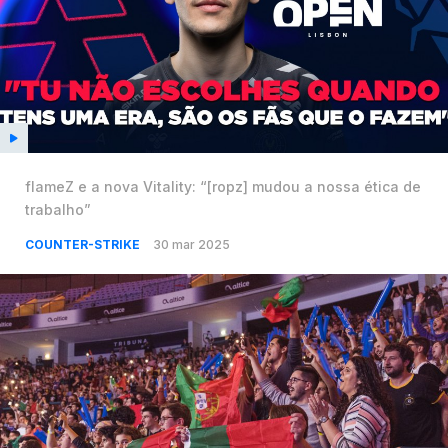
flameZ e a nova Vitality: “[ropz] mudou a nossa ética de
trabalho”
COUNTER-STRIKE
30 mar 2025