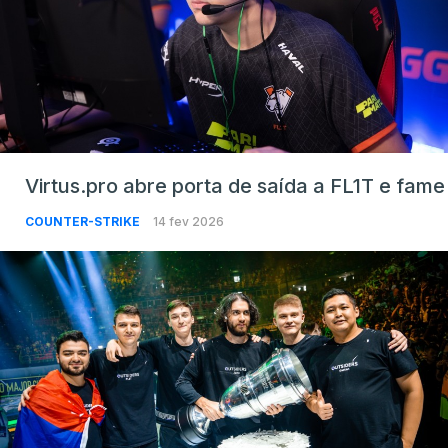
Virtus.pro abre porta de saída a FL1T e fame
COUNTER-STRIKE
14 fev 2026