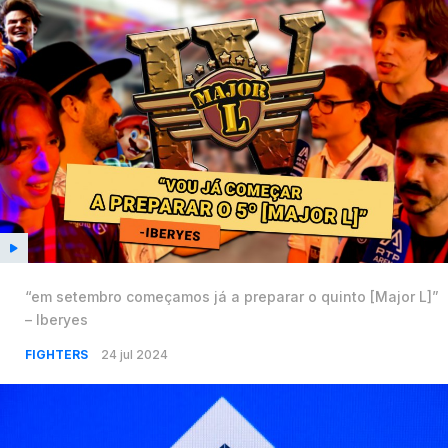
“em setembro começamos já a preparar o quinto [Major L]”
– Iberyes
FIGHTERS
24 jul 2024