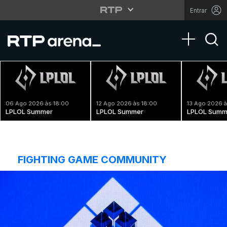
Entrar
Toggle na
06 Ago 2026 às 18:00
12 Ago 2026 às 18:00
13 Ago 2026 à
LPLOL Summer
LPLOL Summer
LPLOL Summ
FIGHTING GAME COMMUNITY