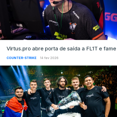
Virtus.pro abre porta de saída a FL1T e fame
COUNTER-STRIKE
14 fev 2026