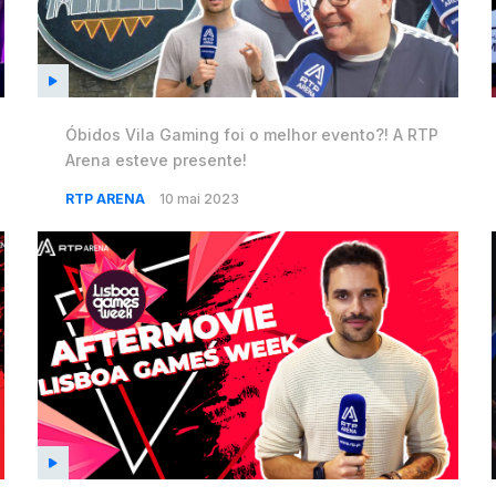
Óbidos Vila Gaming foi o melhor evento?! A RTP
Arena esteve presente!
RTP ARENA
10 mai 2023