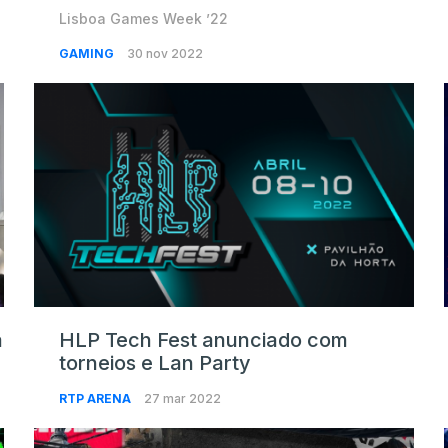
Lisboa Games Week ’22
GAMING
30 nov 2022
a
HLP Tech Fest anunciado com
torneios e Lan Party
RTP ARENA
27 mar 2022