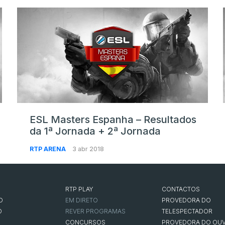
ESL Masters Espanha – Resultados
da 1ª Jornada + 2ª Jornada
RTP ARENA
3 abr 2018
RTP PLAY
CONTACTOS
O
EM DIRETO
PROVEDORA DO
O
REVER PROGRAMAS
TELESPECTADOR
CONCURSOS
PROVEDORA DO OUV