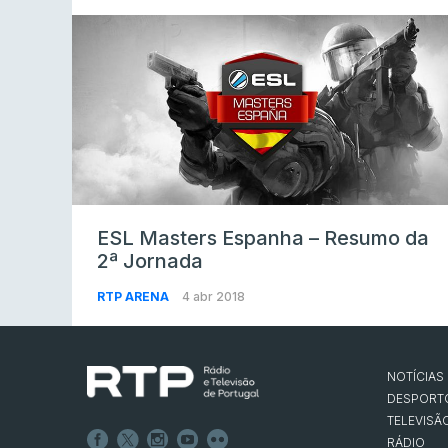
ESL Masters Espanha – Resumo da
2ª Jornada
RTP ARENA
4 abr 2018
NOTÍCIAS
DESPORT
TELEVISÃ
RÁDIO