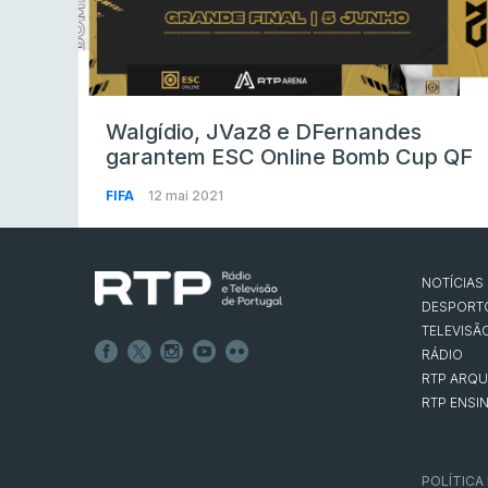
Walgídio, JVaz8 e DFernandes
garantem ESC Online Bomb Cup QF
FIFA
12 mai 2021
NOTÍCIAS
DESPORT
TELEVISÃ
RÁDIO
RTP ARQU
RTP ENSI
POLÍTICA