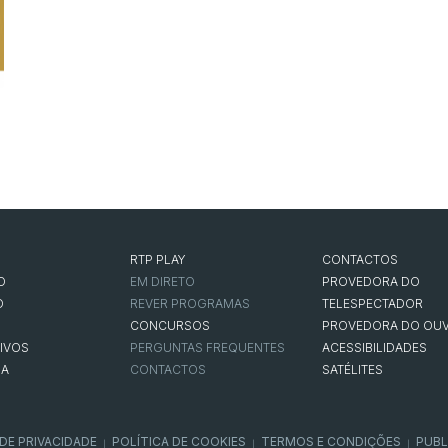
RTP PLAY
CONTACTOS
O
EM DIRETO
PROVEDORA DO
O
REVER PROGRAMAS
TELESPECTADOR
CONCURSOS
PROVEDORA DO OUV
IVOS
PERGUNTAS FREQUENTES
ACESSIBILIDADES
NA
CONTACTOS
SATÉLITES
 DE PRIVACIDADE
POLÍTICA DE COOKIES
TERMOS E CONDIÇÕES
PUBL
|
|
|