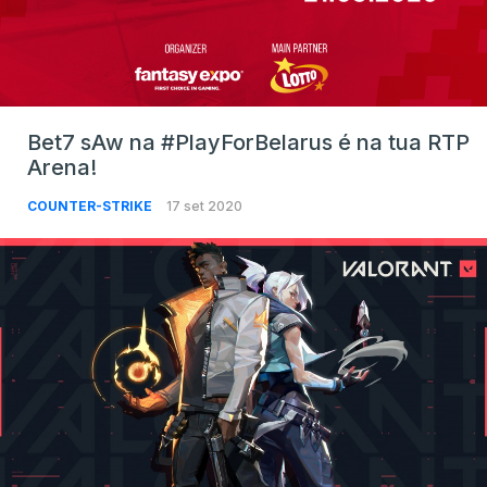
Bet7 sAw na #PlayForBelarus é na tua RTP
Arena!
COUNTER-STRIKE
17 set 2020