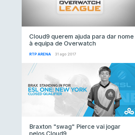
Cloud9 querem ajuda para dar nome
à equipa de Overwatch
RTP ARENA
31 ago 2017
Braxton "swag" Pierce vai jogar
pelos Cloud9