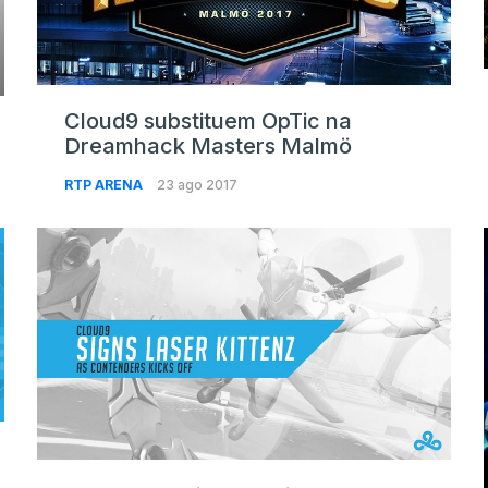
Cloud9 substituem OpTic na
Dreamhack Masters Malmö
RTP ARENA
23 ago 2017