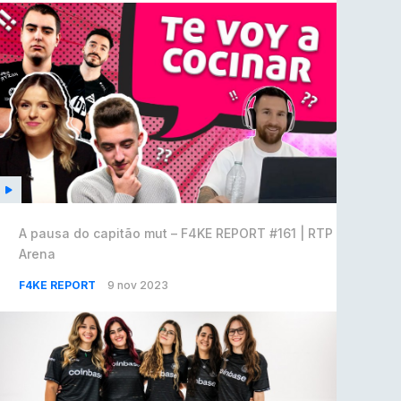
A pausa do capitão mut – F4KE REPORT #161 | RTP
Arena
F4KE REPORT
9 nov 2023