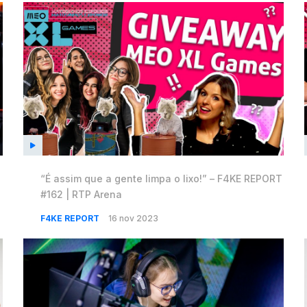
“É assim que a gente limpa o lixo!” – F4KE REPORT
#162 | RTP Arena
F4KE REPORT
16 nov 2023