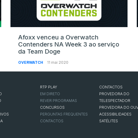
Afoxx venceu a Overwatch
Contenders NA Week 3 ao serviço
da Team Doge
OVERWATCH
11 mai 2020
RTP PLAY
CONTACTOS
O
EM DIRETO
PROVEDORA DO
O
REVER PROGRAMAS
TELESPECTADOR
CONCURSOS
PROVEDORA DO OUV
IVOS
PERGUNTAS FREQUENTES
ACESSIBILIDADES
NA
CONTACTOS
SATÉLITES