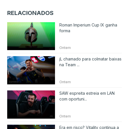
RELACIONADOS
Roman Imperium Cup IX ganha
forma
Ontem
jL chamado para colmatar baixas
na Team ...
Ontem
SAW espreita estreia em LAN
com oportuni...
Ontem
Era em risco? Vitality continua a