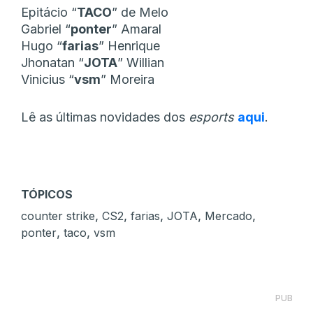
Epitácio “
TACO
” de Melo
Gabriel “
ponter
” Amaral
Hugo “
farias
” Henrique
Jhonatan “
JOTA
” Willian
Vinicius “
vsm
” Moreira
Lê as últimas novidades dos
esports
aqui
.
TÓPICOS
,
,
,
,
,
counter strike
CS2
farias
JOTA
Mercado
,
,
ponter
taco
vsm
PUB