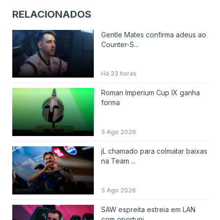
RELACIONADOS
Gentle Mates confirma adeus ao
Counter-S...
Há 23 horas
Roman Imperium Cup IX ganha
forma
5 Ago 2026
jL chamado para colmatar baixas
na Team ...
5 Ago 2026
SAW espreita estreia em LAN
com oportuni...