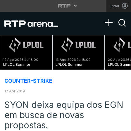
Entrar
Toggle na
12 Ago 2026 às 18:00
13 Ago 2026 às 18:00
20 Ago 2026 
LPLOL Summer
LPLOL Summer
LPLOL Summ
COUNTER-STRIKE
17 Abr 2019
SYON deixa equipa dos EGN
em busca de novas
propostas.