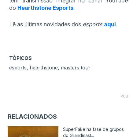
tem transmissão integral no canal YouTube
do
Hearthstone Esports
.
Lê as últimas novidades dos
esports
aqui
.
TÓPICOS
,
,
esports
hearthstone
masters tour
PUB
RELACIONADOS
SuperFake na fase de grupos
do Grandmast...