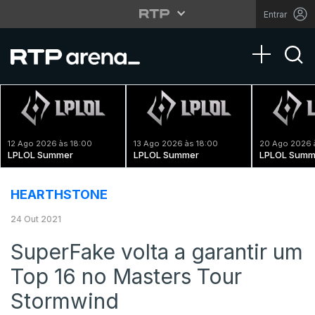
Entrar
Toggle na
12 Ago 2026 às 18:00
13 Ago 2026 às 18:00
20 Ago 2026 
LPLOL Summer
LPLOL Summer
LPLOL Summ
HEARTHSTONE
24 Out 2021
SuperFake volta a garantir um
Top 16 no Masters Tour
Stormwind