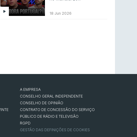
ENTRETENIMENTO
3 ago 2026
Códigos para ícones clássicos gratuitos no
18 Jun 2026
League of Legends [agosto 2026]
LEAGUE OF LEGENDS
3 ago 2026
MOUZ surpreende Spirit para vencer BLAST
Bounty
COUNTER-STRIKE
2 ago 2026
Setembro recheado de LANs em Portugal
COUNTER-STRIKE
1 ago 2026
A EMPRESA
Betclic renova parceria com a RTP Arena para
a época 2026/27
CONSELHO GERAL INDEPENDENTE
CONSELHO DE OPINIÃO
RTP ARENA
23 jul 2026
INTE
CONTRATO DE CONCESSÃO DO SERVIÇO
PÚBLICO DE RÁDIO E TELEVISÃO
RGPD
GESTÃO DAS DEFINIÇÕES DE COOKIES