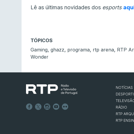
Lê as últimas novidades dos
esports
aqu
TÓPICOS
,
,
,
,
Gaming
ghazz
programa
rtp arena
RTP Ar
Wonder
NOTÍCIAS
DESPORT
TELEVISÃ
RÁDIO
RTP ARQU
RTP ENSI