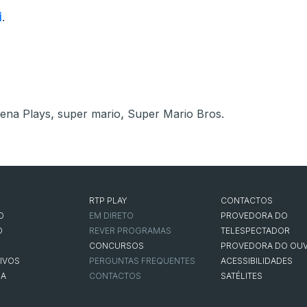
i
.
,
,
ena Plays
super mario
Super Mario Bros.
RTP PLAY
CONTACTOS
O
EM DIRETO
PROVEDORA DO
O
REVER PROGRAMAS
TELESPECTADOR
CONCURSOS
PROVEDORA DO OUV
IVOS
PERGUNTAS FREQUENTES
ACESSIBILIDADES
NA
CONTACTOS
SATÉLITES