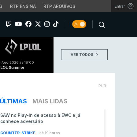
G
RTP ENSINA
RTP ARQUIVOS
Entrar
VER TODOS
 Ago 2026 às 18:00
PLOL Summer
PUB
ÚLTIMAS
MAIS LIDAS
SAW no Play-in de acesso à EWC e já
conhece adversário
COUNTER-STRIKE
há 19 horas