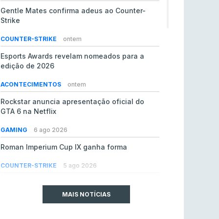
Gentle Mates confirma adeus ao Counter-
Strike
COUNTER-STRIKE
ontem
Esports Awards revelam nomeados para a
edição de 2026
ACONTECIMENTOS
ontem
Rockstar anuncia apresentação oficial do
GTA 6 na Netflix
GAMING
6 ago 2026
Roman Imperium Cup IX ganha forma
COUNTER-STRIKE
5 ago 2026
EA vendida ao PIF da Arábia Saudita por 55 mil
milhões de dólares
MAIS NOTÍCIAS
GAMING
5 ago 2026