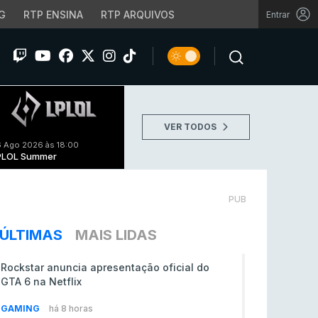
G
RTP ENSINA
RTP ARQUIVOS
Entrar
VER TODOS
 Ago 2026 às 18:00
PLOL Summer
PUB
ÚLTIMAS
MAIS LIDAS
Rockstar anuncia apresentação oficial do
GTA 6 na Netflix
GAMING
há 8 horas