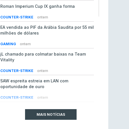
Roman Imperium Cup IX ganha forma
COUNTER-STRIKE
ontem
EA vendida ao PIF da Arábia Saudita por 55 mil
milhões de dólares
GAMING
ontem
jL chamado para colmatar baixas na Team
Vitality
COUNTER-STRIKE
ontem
SAW espreita estreia em LAN com
oportunidade de ouro
COUNTER-STRIKE
ontem
Era em risco? Vitality continua a cair no VRS
do Counter-Strike 2
MAIS NOTÍCIAS
COUNTER-STRIKE
ontem