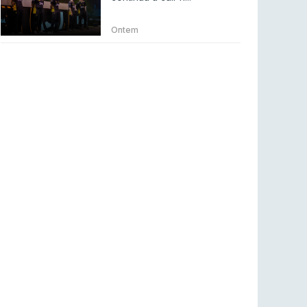
Betclic renova parceria com a RTP Arena para
a época 2026/27
Ontem
RTP ARENA
23 jul 2026
BLAST Bounty S2 na RTP Arena: Regressa o
melhor Counter-Strike
COUNTER-STRIKE
18 jul 2026
Wuant assina “The One”: O novo hino oficial
da LPLOL
LEAGUE OF LEGENDS
16 jul 2026
Roman Imperium Cup VIII abre inscrições com
SAW e Luminosity na lista
COUNTER-STRIKE
16 jul 2026